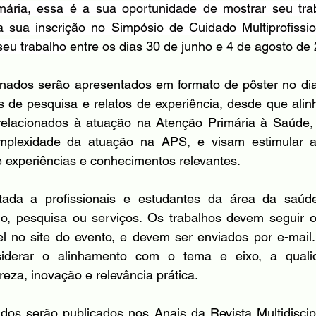
ária, essa é a sua oportunidade de mostrar seu traba
a sua inscrição no Simpósio de Cuidado Multiprofissio
seu trabalho
 entre os dias 30 de junho e 4 de agosto de
onados serão apresentados em formato de pôster no dia 
os de pesquisa e relatos de experiência, desde que ali
relacionados à atuação na Atenção Primária à Saúde, e
mplexidade da atuação na APS, e visam estimular a
 experiências e conhecimentos relevantes.
ada a profissionais e estudantes da área da saúde,
no, pesquisa ou serviços. Os trabalhos devem seguir o 
l no site do evento, e devem ser enviados por e-mail. 
siderar o alinhamento com o tema e eixo, a qualid
reza, inovação e relevância prática.
dos serão publicados nos Anais da Revista Multidiscip