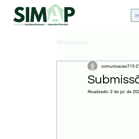
I
Últimas notícias
comunicacao715
2
Submissã
Atualizado:
2 de jul. de 20