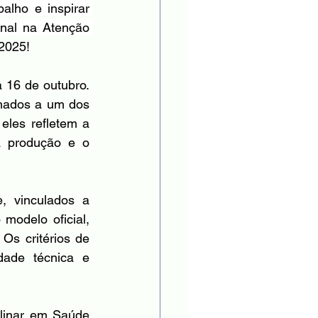
lho e inspirar 
nal na Atenção 
 2025!
16 de outubro. 
nhados a um dos 
les refletem a 
 produção e o 
 vinculados a 
modelo oficial, 
Os critérios de 
ade técnica e 
linar em Saúde 