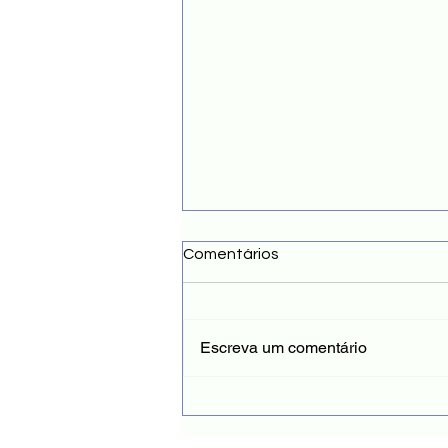
Comentários
Escreva um comentário
Contagem regressiva para o
Simpósio Multiprofissional na
Atenção Primária