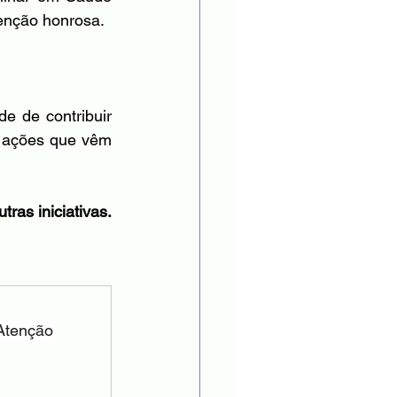
enção honrosa.
 de contribuir 
s ações que vêm 
tras iniciativas.
Atenção 